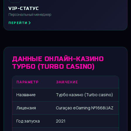
VIP-СТАТУС
Персональный менеджер
ПЕРЕЙТИ
ДАННЫЕ ОНЛАЙН-КАЗИНО
ТУРБО (TURBO CASINO)
ПАРАМЕТР
ЗНАЧЕНИЕ
Название
Турбо казино (Turbo casino)
Лицензия
Curaçao eGaming №1668/JAZ
Год запуска
2021