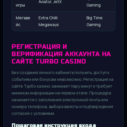
Aviator, JetX
игры
Gaming
Мегаве
Extra Chilli
Big Time
йс
Megaways
Gaming
РЕГИСТРАЦИЯ И
ВЕРИФИКАЦИЯ АККАУНТА НА
САЙТЕ TURBO CASINO
Без создания личного кабинета получить доступ к
событиям или бонусам невозможно. Регистрация на
сайте Турбо казино занимает пару минут и требует
минимум информации на первом этапе. Процедура
начинается с заполнения электронной почты или
номера телефона, выбора валюты и подтверждения
согласия с условиями.
Пошаговая инструкция входа