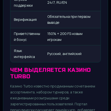
24/7, RU/EN
поддержки
Обязательна при первом
Верификация
выводе
Приветственны
150% + 200 FS новым
й бонус
игрокам
UR
Язык
Русский, английский
интерфейса
ЧЕМ ВЫДЕЛЯЕТСЯ КАЗИНО
TURBO
Казино Turbo известно продуманным сочетанием
ассортимента, набором турниров, а также
ежедневными розыгрышами среди
зарегистрированных пользователей. Портал
периодически расширяет линейку игр, добавляет