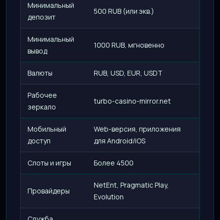
Минимальный
500 RUB (или экв.)
депозит
Минимальный
1000 RUB, мгновенно
вывод
Валюты
RUB, USD, EUR, USDT
Рабочее
turbo-casino-mirror.net
зеркало
Мобильный
Web-версия, приложения
доступ
для Android/iOS
Слоты и игры
Более 4500
NetEnt, Pragmatic Play,
Провайдеры
Evolution
Служба