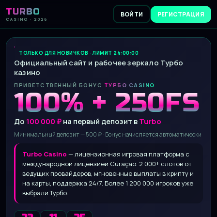
TURBO
ВОЙТИ
РЕГИСТРАЦИЯ
CASINO · 2026
ТОЛЬКО ДЛЯ НОВИЧКОВ · ЛИМИТ 24:00:00
Официальный сайт и рабочее зеркало Турбо
казино
ПРИВЕТСТВЕННЫЙ БОНУС
ТУРБО CASINO
100% + 250FS
До
100 000 ₽
на первый депозит в
Turbo
Минимальный депозит — 500 ₽ · Бонус начисляется автоматически
Turbo Casino
— лицензионная игровая платформа с
международной лицензией Curaçao. 2 000+ слотов от
ведущих провайдеров, мгновенные выплаты в крипту и
на карты, поддержка 24/7. Более 1 200 000 игроков уже
выбрали Турбо.