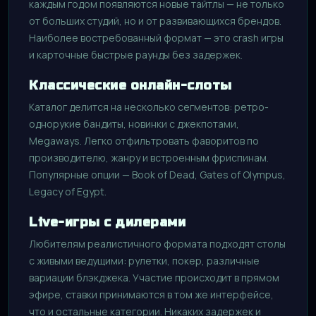
каждым годом появляются новые тайтлы — не только
от больших студий, но и от развивающихся брендов.
Наиболее востребованный формат — это crash игры
и карточные быстрые раунды без задержек.
Классические онлайн-слоты
Каталог делится на несколько сегментов: ретро-
однорукие бандиты, новинки с джекпотами,
Megaways. Легко отфильтровать фаворитов по
производителю, жанру и встроенным фриспинам.
Популярные опции — Book of Dead, Gates of Olympus,
Legacy of Egypt.
Live-игры с дилерами
Любителям реалистичного формата подходят столы
с живыми ведущими: рулетки, покер, различные
вариации блэкджека. Участие происходит в прямом
эфире, ставки принимаются в том же интерфейсе,
что и остальные категории. Никаких задержек и