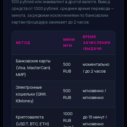
500 рублей или эквивалент в другой валюте. Вывод
средств от 1000 рублей, среднее время перевода —
минута, за редкими исключениями по банковским
картам процедура занимает до 2 часов.
ВРЕМЯ
МИНИ
МЕТОД
ЗАЧИСЛЕНИЯ
МУМ
/ВЫДАЧИ
Банковские карты
500
моментально
(Visa, MasterCard,
RUB
/ до 2 часов
МИР)
Электронные
500
мгновенно /
кошельки (QIWI,
RUB
мгновенно
ЮMoney)
1000
Криптовалюта
до 15 минут /
RUB
(USDT, BTC, ETH)
мгновенно