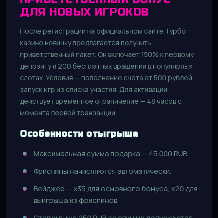
ДЛЯ НОВЫХ ИГРОКОВ
После регистрации на официальном сайте Турбо
казино новичку предлагается получить
приветственный пакет. Он включает 150% к первому
депозиту и 200 бесплатных вращений в популярных
слотах. Условия — пополнение счёта от 500 рублей,
запуск игр из списка участия. Для активации
действует временное ограничение — 48 часов с
момента первой транзакции.
Особенности отыгрыша
Максимальная сумма подарка — 45 000 RUB.
Фриспины начисляются автоматически.
Вейджер — x35 для основного бонуса, x20 для
выигрыша из фриспинов.
Ставки выше 250 RUB за спин не допускаются