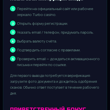
Перейти на официальный сайт или рабочее
зеркало Turbo casino.
Открыть форму регистрации.
Указать email / телефон, придумать пароль.
Выбрать валюту счёта.
Подтвердить согласие с правилами.
Проверить email — дождаться активационного
письма и перейти по ссылке.
Для первого вывода потребуется верификация:
загрузите фото документа и дождитесь одобрения
сканов. Обычно ответ поступает в течение рабочего
дня.
ПРИВЕТСТВЕННЫЙ БОНУС