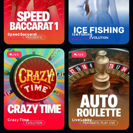
Speed Baccarat
Ice Fishing
PRAGMATIC
EVOLUTION
LIVE
LIVE
Crazy Time
Live Lobby
EVOLUTION
EVOLUTION