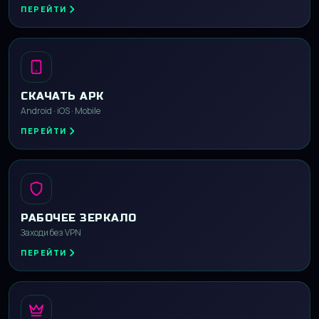
ПЕРЕЙТИ
СКАЧАТЬ APK
Android · iOS · Mobile
ПЕРЕЙТИ
РАБОЧЕЕ ЗЕРКАЛО
Заходи без VPN
ПЕРЕЙТИ