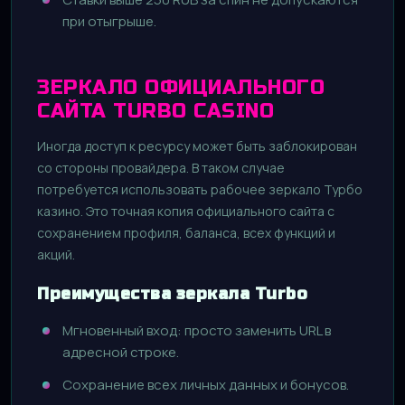
при отыгрыше.
ЗЕРКАЛО ОФИЦИАЛЬНОГО
САЙТА TURBO CASINO
Иногда доступ к ресурсу может быть заблокирован
со стороны провайдера. В таком случае
потребуется использовать рабочее зеркало Турбо
казино. Это точная копия официального сайта с
сохранением профиля, баланса, всех функций и
акций.
Преимущества зеркала Turbo
Мгновенный вход: просто заменить URL в
адресной строке.
Сохранение всех личных данных и бонусов.