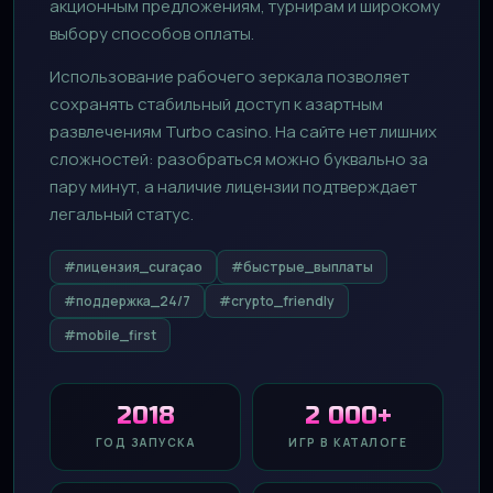
акционным предложениям, турнирам и широкому
выбору способов оплаты.
Использование рабочего зеркала позволяет
сохранять стабильный доступ к азартным
развлечениям Turbo casino. На сайте нет лишних
сложностей: разобраться можно буквально за
пару минут, а наличие лицензии подтверждает
легальный статус.
#лицензия_curaçao
#быстрые_выплаты
#поддержка_24/7
#crypto_friendly
#mobile_first
2018
2 000+
ГОД ЗАПУСКА
ИГР В КАТАЛОГЕ