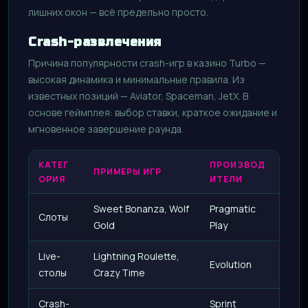
лишних окон — всё предельно просто.
Crash-развлечения
Причина популярности crash-игр в казино Turbo —
высокая динамика и минимальные правила. Из
известных позиций — Aviator, Spaceman, JetX. В
основе геймплея: выбор ставки, краткое ожидание и
мгновенное завершение раунда.
КАТЕГ
ПРОИЗВОД
ПРИМЕРЫ ИГР
ОРИЯ
ИТЕЛИ
Sweet Bonanza, Wolf
Pragmatic
Слоты
Gold
Play
Live-
Lightning Roulette,
Evolution
столы
Crazy Time
Crash-
Sprint