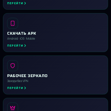
ПЕРЕЙТИ
СКАЧАТЬ APK
Android · iOS · Mobile
ПЕРЕЙТИ
РАБОЧЕЕ ЗЕРКАЛО
Заходи без VPN
ПЕРЕЙТИ