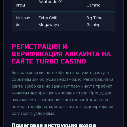
Aviator, JetX
игры
Gaming
Мегаве
Extra Chilli
Big Time
йс
Megaways
Gaming
РЕГИСТРАЦИЯ И
ВЕРИФИКАЦИЯ АККАУНТА НА
САЙТЕ TURBO CASINO
Без создания личного кабинета получить доступ к
событиям или бонусам невозможно. Регистрация на
сайте Турбо казино занимает пару минут и требует
минимум информации на первом этапе. Процедура
начинается с заполнения электронной почты или
номера телефона, выбора валюты и подтверждения
согласия с условиями.
Пошаговая инструкция входа