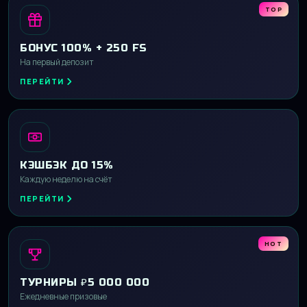
TOP
БОНУС 100% + 250 FS
На первый депозит
ПЕРЕЙТИ
КЭШБЭК ДО 15%
Каждую неделю на счёт
ПЕРЕЙТИ
HOT
ТУРНИРЫ ₽5 000 000
Ежедневные призовые