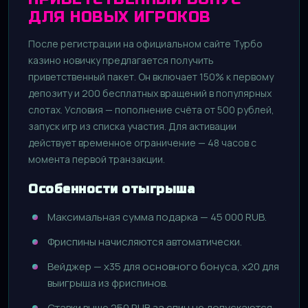
ДЛЯ НОВЫХ ИГРОКОВ
После регистрации на официальном сайте Турбо
казино новичку предлагается получить
приветственный пакет. Он включает 150% к первому
депозиту и 200 бесплатных вращений в популярных
слотах. Условия — пополнение счёта от 500 рублей,
запуск игр из списка участия. Для активации
действует временное ограничение — 48 часов с
момента первой транзакции.
Особенности отыгрыша
Максимальная сумма подарка — 45 000 RUB.
Фриспины начисляются автоматически.
Вейджер — x35 для основного бонуса, x20 для
выигрыша из фриспинов.
Ставки выше 250 RUB за спин не допускаются